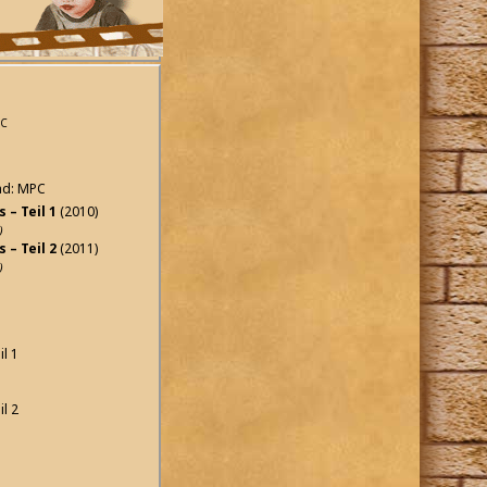
PC
ead: MPC
 – Teil 1
(2010)
)
 – Teil 2
(2011)
)
l 1
l 2