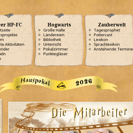
er HP-FC
Hogwarts
Zauberwelt
tseite
Große Halle
Tagesprophet
sprojekte
Ländereien
Pottercast
am
Bibliothek
Lexikon
te Aktivitäten
Unterricht
Sprachlexikon
ender
Pokalzimmer
Anstehende Termine
eln
Punktegläser
e