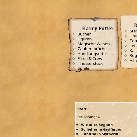
D
Harry Potter
Star
Bücher
Hau
Figuren
Te
Magische Wesen
Letz
Zaubersprüche
Kal
Handlungsorte
Reg
Filme & Crew
Hilf
Theaterstück
Spiele
Start
Die Anfänge »
Wie alles Begann
So lief es in Gryffindor
...und so in Slytherin