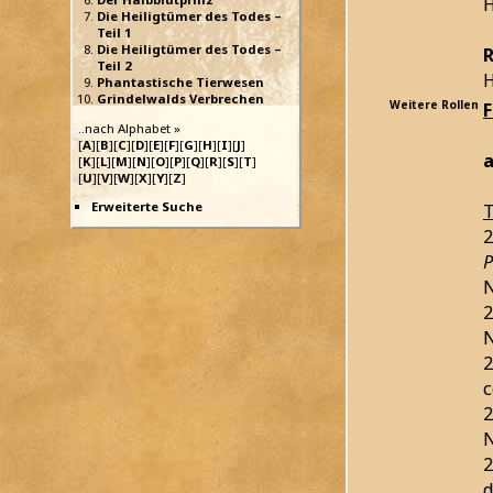
H
Die Heiligtümer des Todes –
Teil 1
Die Heiligtümer des Todes –
R
Teil 2
H
Phantastische Tierwesen
Grindelwalds Verbrechen
Weitere Rollen
..nach Alphabet »
[
A
][
B
][
C
][
D
][
E
][
F
][
G
][
H
][
I
][
J
]
a
[
K
][
L
][
M
][
N
][
O
][
P
][
Q
][
R
][
S
][
T
]
[
U
][
V
][
W
][
X
][
Y
][
Z
]
Erweiterte Suche
T
2
P
N
2
N
2
c
2
N
2
d