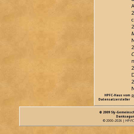
2
c
2
M
N
2
C
n
2
D
2
N
HPFC-Haus vom
R
Datensatzersteller
© 2009 Sly-Gemeinsc
Danksagun
© 2000–2026 | HP-FC