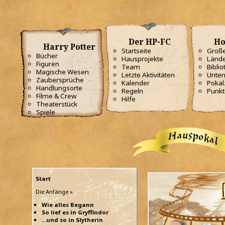
Der HP-FC
Ho
Harry Potter
Startseite
Große
Bücher
Hausprojekte
Lände
Figuren
Team
Biblio
Magische Wesen
Letzte Aktivitäten
Unterr
Zaubersprüche
Kalender
Poka
Handlungsorte
Regeln
Punkt
Filme & Crew
Hilfe
Theaterstück
Spiele
Start
Die Anfänge »
Wie alles Begann
So lief es in Gryffindor
...und so in Slytherin