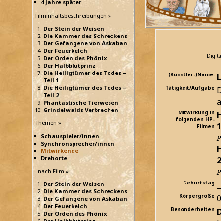
4 Jahre später
Filminhaltsbeschreibungen »
Der Stein der Weisen
Die Kammer des Schreckens
Der Gefangene von Askaban
Der Feuerkelch
Digita
Der Orden des Phönix
Der Halbblutprinz
Die Heiligtümer des Todes –
(Künstler-)Name:
L
Teil 1
Die Heiligtümer des Todes –
Tätigkeit/Aufgabe
D
Teil 2
a
Phantastische Tierwesen
Grindelwalds Verbrechen
Mitwirkung in
H
folgenden HP-
Themen »
1
Filmen
Schauspieler/innen
P
Synchronsprecher/innen
H
Mitwirkende
Drehorte
2
..nach Film »
P
Geburtstag
_
Der Stein der Weisen
Die Kammer des Schreckens
Körpergröße
Der Gefangene von Askaban
Der Feuerkelch
Besonderheiten
D
Der Orden des Phönix
Der Halbblutprinz