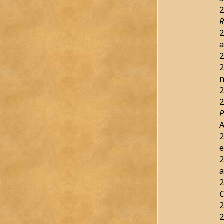
2
R
2
a
2
2
2
2
P
2
e
2
a
2
C
2
2