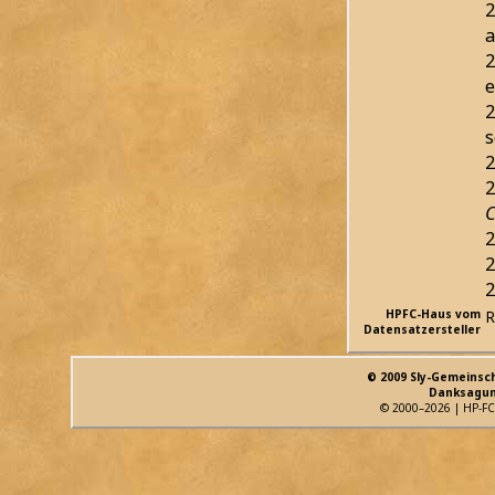
2
a
2
e
2
s
2
2
C
2
2
2
HPFC-Haus vom
R
Datensatzersteller
© 2009 Sly-Gemeinsc
Danksagun
© 2000–2026 | HP-FC