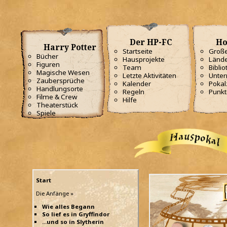
Der HP-FC
Ho
Harry Potter
Startseite
Große
Bücher
Hausprojekte
Lände
Figuren
Team
Biblio
Magische Wesen
Letzte Aktivitäten
Unterr
Zaubersprüche
Kalender
Poka
Handlungsorte
Regeln
Punkt
Filme & Crew
Hilfe
Theaterstück
Spiele
Start
Die Anfänge »
Wie alles Begann
So lief es in Gryffindor
...und so in Slytherin