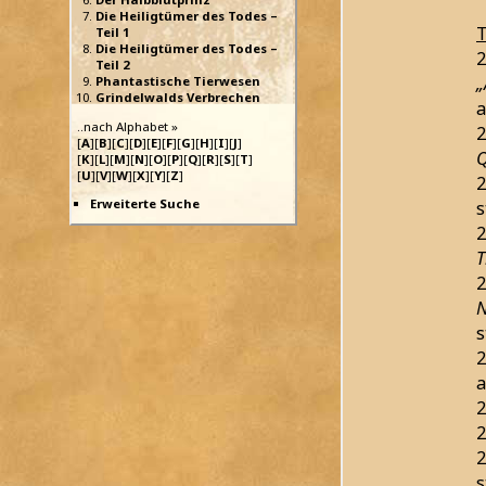
Die Heiligtümer des Todes –
T
Teil 1
Die Heiligtümer des Todes –
2
Teil 2
„
Phantastische Tierwesen
Grindelwalds Verbrechen
a
..nach Alphabet »
2
[
A
][
B
][
C
][
D
][
E
][
F
][
G
][
H
][
I
][
J
]
Q
[
K
][
L
][
M
][
N
][
O
][
P
][
Q
][
R
][
S
][
T
]
[
U
][
V
][
W
][
X
][
Y
][
Z
]
2
Erweiterte Suche
s
2
T
2
N
s
2
a
2
2
2
s