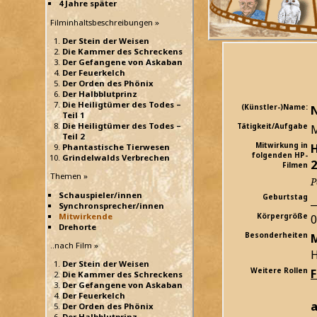
4 Jahre später
Filminhaltsbeschreibungen »
Der Stein der Weisen
Die Kammer des Schreckens
Der Gefangene von Askaban
Der Feuerkelch
Der Orden des Phönix
Der Halbblutprinz
Die Heiligtümer des Todes –
(Künstler-)Name:
N
Teil 1
Die Heiligtümer des Todes –
Tätigkeit/Aufgabe
M
Teil 2
Mitwirkung in
H
Phantastische Tierwesen
folgenden HP-
Grindelwalds Verbrechen
2
Filmen
Themen »
P
Schauspieler/innen
Geburtstag
_
Synchronsprecher/innen
Mitwirkende
Körpergröße
Drehorte
Besonderheiten
M
..nach Film »
H
Der Stein der Weisen
Weitere Rollen
Die Kammer des Schreckens
Der Gefangene von Askaban
Der Feuerkelch
a
Der Orden des Phönix
Der Halbblutprinz