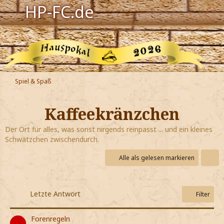
HP-FC.de
Navigation
Harry Potter
Der HP-FC
Spiel & Spaß
Hogwarts
Kaffeekränzchen
Zauberwelt
Der Ort für alles, was sonst nirgends reinpasst ... und ein kleines
Schwätzchen zwischendurch.
Willkommen
Alle als gelesen markieren
Jetzt Fanclub-Mitglied werden!
Letzte Antwort
Filter
Forenregeln