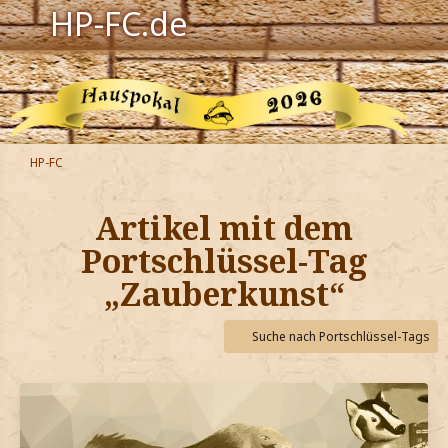
HP-FC.de
Navigation
Harry Potter
Der HP-FC
HP-FC
Hogwarts
Artikel mit dem
Zauberwelt
Portschlüssel-Tag
„Zauberkunst“
Willkommen
Suche nach Portschlüssel-Tags
Jetzt Fanclub-Mitglied werden!