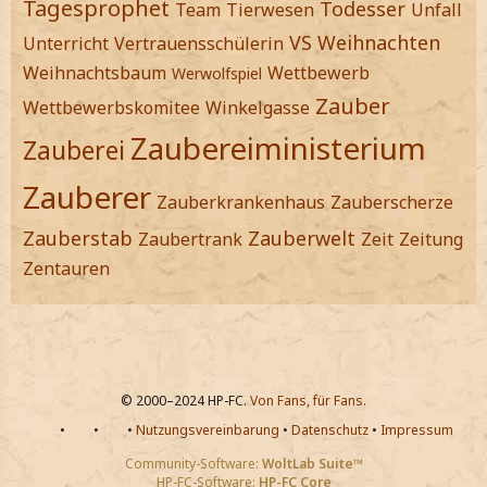
Tagesprophet
Todesser
Team
Tierwesen
Unfall
VS
Weihnachten
Unterricht
Vertrauensschülerin
Weihnachtsbaum
Wettbewerb
Werwolfspiel
Zauber
Wettbewerbskomitee
Winkelgasse
Zaubereiministerium
Zauberei
Zauberer
Zauberkrankenhaus
Zauberscherze
Zauberstab
Zauberwelt
Zaubertrank
Zeit
Zeitung
Zentauren
© 2000–2024 HP-FC.
Von Fans, für Fans.
•
•
•
Nutzungsvereinbarung
•
Datenschutz
•
Impressum
Community-Software:
WoltLab Suite™
HP-FC-Software:
HP-FC Core