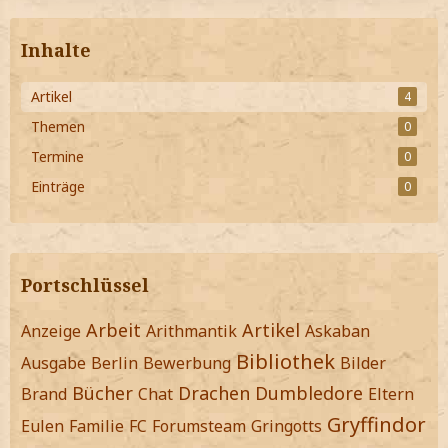
Inhalte
Artikel
4
Themen
0
Termine
0
Einträge
0
Portschlüssel
Arbeit
Artikel
Anzeige
Arithmantik
Askaban
Bibliothek
Ausgabe
Berlin
Bewerbung
Bilder
Bücher
Drachen
Dumbledore
Brand
Chat
Eltern
Gryffindor
Eulen
Familie
FC
Forumsteam
Gringotts