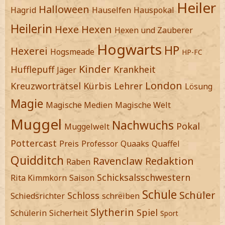
Heiler
Halloween
Hagrid
Hauselfen
Hauspokal
Heilerin
Hexe
Hexen
Hexen und Zauberer
Hogwarts
HP
Hexerei
Hogsmeade
HP-FC
Kinder
Hufflepuff
Krankheit
Jäger
London
Kreuzworträtsel
Kürbis
Lehrer
Lösung
Magie
Magische Medien
Magische Welt
Muggel
Nachwuchs
Pokal
Muggelwelt
Pottercast
Preis
Professor
Quaaks
Quaffel
Quidditch
Ravenclaw
Redaktion
Raben
Schicksalsschwestern
Rita Kimmkorn
Saison
Schule
Schüler
Schloss
Schiedsrichter
schreiben
Slytherin
Spiel
Schülerin
Sicherheit
Sport