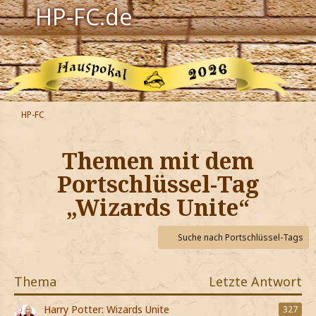
HP-FC.de
Navigation
Harry Potter
Der HP-FC
HP-FC
Hogwarts
Themen mit dem
Zauberwelt
Portschlüssel-Tag
„Wizards Unite“
Willkommen
Suche nach Portschlüssel-Tags
Jetzt Fanclub-Mitglied werden!
Thema
Letzte Antwort
Harry Potter: Wizards Unite
327