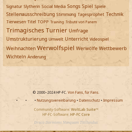
Songs
Spiel
Signatur
Slytherin
Social Media
Spiele
Stellenausschreibung
Technik
Stimmung
Tagesprophet
Tierwesen
Titel
TOPP
Training
Tribute von Panem
Trimagisches Turnier
Umfrage
Umstrukturierung
Unterricht
Umwelt
Videospiel
Werwolfspiel
Weihnachten
Werwölfe
Wettbewerb
Wichteln
Änderung
© 2000–2024 HP-FC.
Von Fans, für Fans.
•
•
•
Nutzungsvereinbarung
•
Datenschutz
•
Impressum
Community-Software:
WoltLab Suite™
HP-FC-Software:
HP-FC Core
Draco Dormiens Nunquam Titillandus