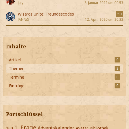
July
8. Januar 2022 um 00:53
Wizards Unite: Freundescodes
50
JANNiS
12. April 2020 um 20:23
Inhalte
Artikel
0
Themen
2
Termine
0
Einträge
0
Portschlüssel
1. Frage
Adventskalender
100
Avatar
Bibliothek