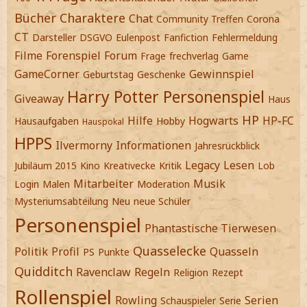
Bücher
Charaktere
Chat
Community Treffen
Corona
CT
Darsteller
DSGVO
Eulenpost
Fanfiction
Fehlermeldung
Filme
Forenspiel
Forum
Frage
frechverlag
Game
GameCorner
Gewinnspiel
Geburtstag
Geschenke
Harry Potter Personenspiel
Giveaway
Haus
HP
Hilfe
Hogwarts
HP-FC
Hausaufgaben
Hobby
Hauspokal
HPPS
Ilvermorny
Informationen
Jahresrückblick
Legacy
Lesen
Jubiläum 2015
Kino
Kreativecke
Kritik
Lob
Mitarbeiter
Musik
Login
Malen
Moderation
Mysteriumsabteilung
Neu
neue Schüler
Personenspiel
Phantastische Tierwesen
Quasselecke
Politik
Profil
Quasseln
PS
Punkte
Quidditch
Ravenclaw
Regeln
Religion
Rezept
Rollenspiel
Rowling
Serien
Schauspieler
Serie